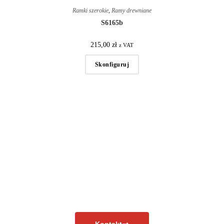
Ramki szerokie
,
Ramy drewniane
S6165b
215,00
zł
z VAT
Skonfiguruj
Masz pytania?
Skontaktuj się już teraz!
Kontakt