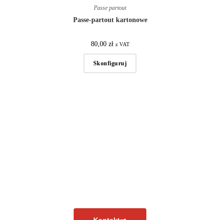
Passe partout
Passe-partout kartonowe
80,00
zł
z VAT
Skonfiguruj
Masz pytania?
Skontaktuj się już teraz!
Kontakt