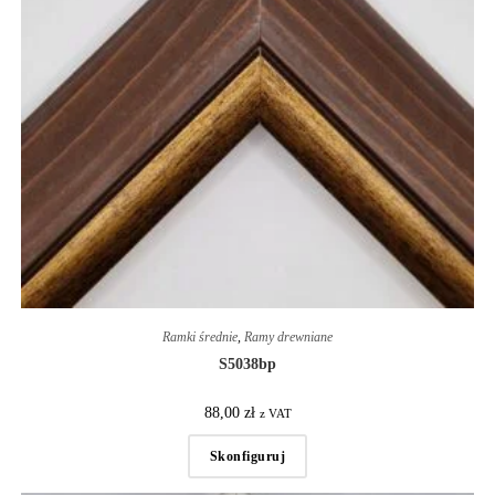
Ramki średnie
,
Ramy drewniane
S5038bp
88,00
zł
z VAT
Skonfiguruj