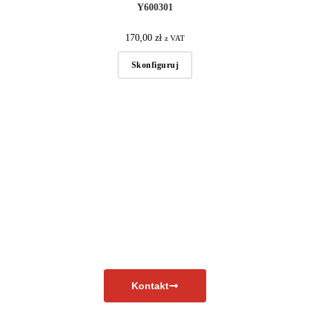
Y600301
170,00
zł
z VAT
Skonfiguruj
Masz pytania?
Skontaktuj się już teraz!
Kontakt