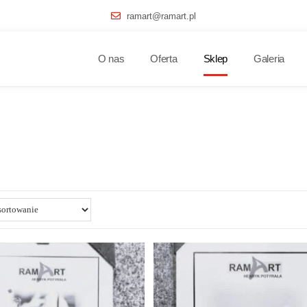
ramart@ramart.pl
O nas
Oferta
Sklep
Galeria