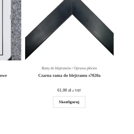
Ramy do blejtramów / Oprawa płócien
dowe
Czarna rama do blejtramu s7020a
61,00
zł
z VAT
Skonfiguruj