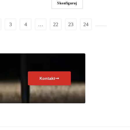
Skonfiguruj
3
4
…
22
23
24
Kontakt