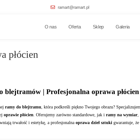
ramart@ramart.pl
O nas
Oferta
Sklep
Galeria
a płócien
 blejtramów | Profesjonalna oprawa płócie
nej
ramy do blejtramu
, która podkreśli piękno Twojego obrazu? Specjalizuje
ej
oprawie płócien
. Oferujemy zarówno standardowe, jak i
ramy na wymiar
,
niają trwałość i estetykę, a profesjonalna
oprawa dzieł sztuki
gwarantuje, że