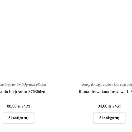
do blejtramów / Oprawa płócien
Ramy do blejtramów / Oprawa płó
a do blejtramu S7030dzn
Rama drewniana brązowa L-
88,00
zł
94,00
zł
z VAT
z VAT
Skonfiguruj
Skonfiguruj