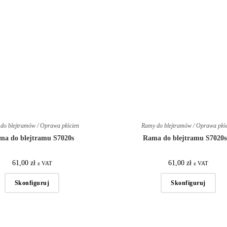
do blejtramów / Oprawa płócien
Ramy do blejtramów / Oprawa płó
ma do blejtramu S7020s
Rama do blejtramu S7020s
61,00
zł
61,00
zł
z VAT
z VAT
Skonfiguruj
Skonfiguruj