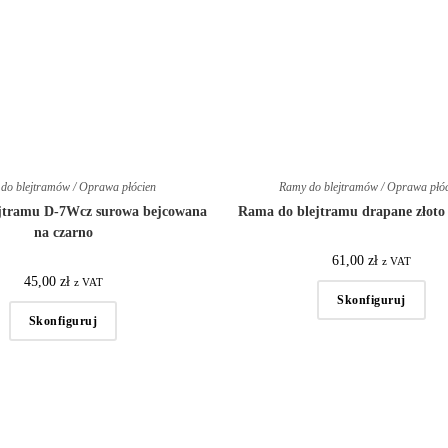
do blejtramów / Oprawa płócien
Ramy do blejtramów / Oprawa płó
jtramu D-7Wcz surowa bejcowana
Rama do blejtramu drapane złoto
na czarno
61,00
zł
z VAT
45,00
zł
z VAT
Skonfiguruj
Skonfiguruj