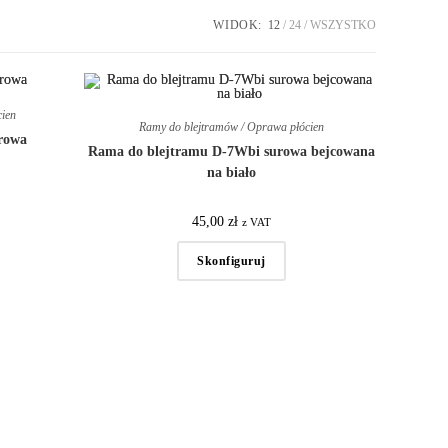
WIDOK:
12
24
WSZYSTKO
cien
Ramy do blejtramów / Oprawa płócien
rowa
Rama do blejtramu D-7Wbi surowa bejcowana
na biało
45,00
zł
z VAT
Skonfiguruj