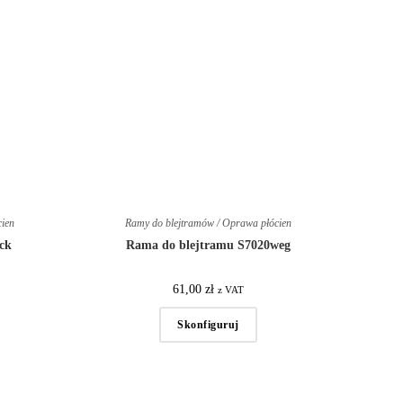
cien
Ramy do blejtramów / Oprawa płócien
ck
Rama do blejtramu S7020weg
61,00
zł
z VAT
Skonfiguruj