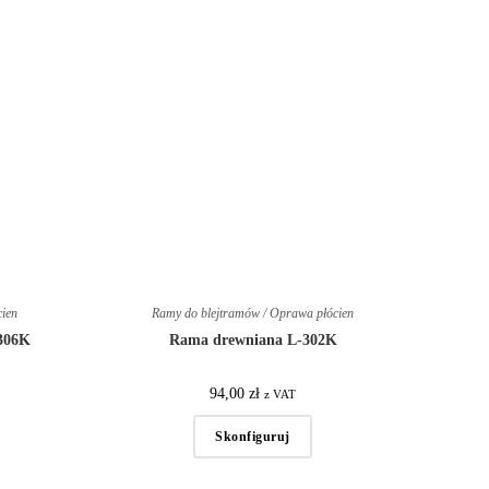
cien
Ramy do blejtramów / Oprawa płócien
306K
Rama drewniana L-302K
94,00
zł
z VAT
Skonfiguruj