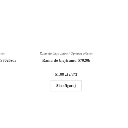
cien
Ramy do blejtramów / Oprawa płócien
 S7020zdr
Rama do blejtramu S7020b
61,00
zł
z VAT
Skonfiguruj