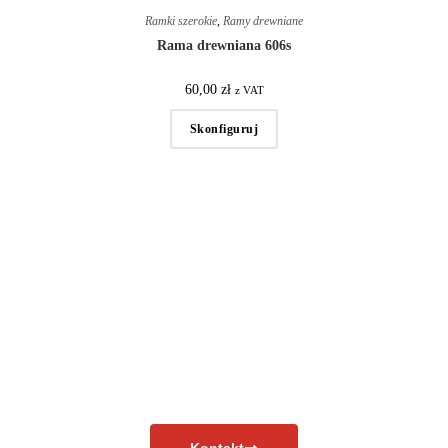
Ramki szerokie
,
Ramy drewniane
Rama drewniana 606s
60,00
zł
z VAT
Skonfiguruj
Masz pytania?
Skontaktuj się już teraz!
Kontakt