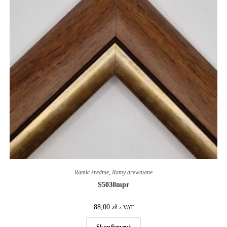
Ramki średnie
,
Ramy drewniane
S5038mpr
88,00
zł
z VAT