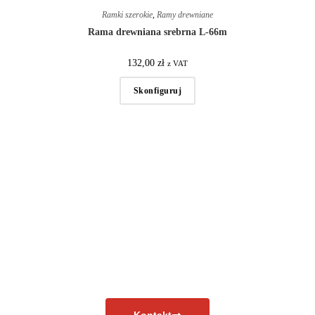
Ramki szerokie
,
Ramy drewniane
Rama drewniana srebrna L-66m
132,00
zł
z VAT
Skonfiguruj
Masz pytania?
Skontaktuj się już teraz!
Kontakt