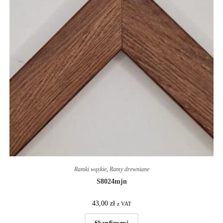
Ramki wąskie
,
Ramy drewniane
S8024mjn
43,00
zł
z VAT