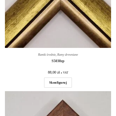
Ramki średnie
,
Ramy drewniane
S5038zp
88,00
zł
z VAT
Skonfiguruj