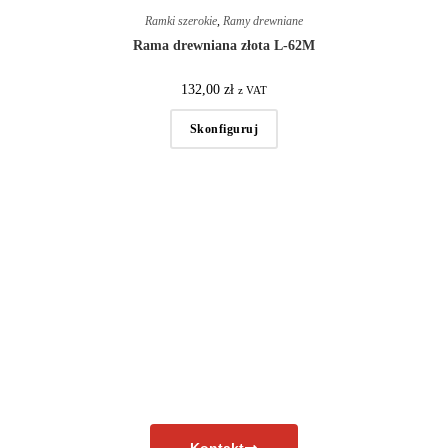
Ramki szerokie
,
Ramy drewniane
Rama drewniana złota L-62M
132,00
zł
z VAT
Skonfiguruj
Masz pytania?
Skontaktuj się już teraz!
Kontakt