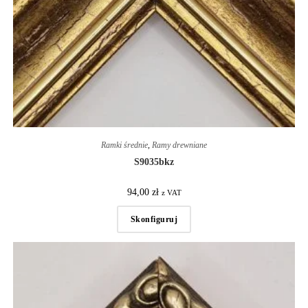
Ramki średnie
,
Ramy drewniane
S9035bkz
94,00
zł
z VAT
Skonfiguruj