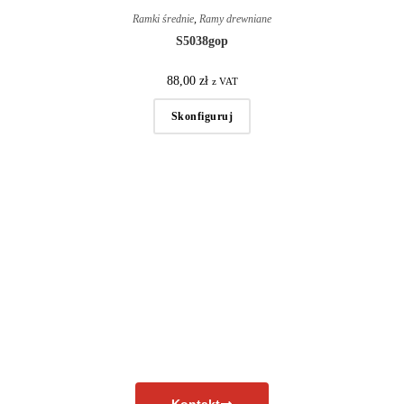
Ramki średnie
,
Ramy drewniane
S5038gop
88,00
zł
z VAT
Skonfiguruj
Masz pytania?
Skontaktuj się już teraz!
Kontakt