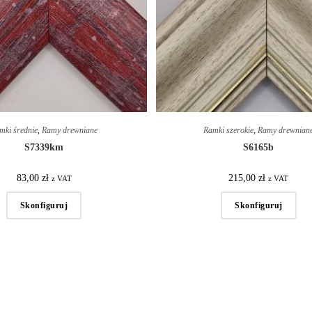
mki średnie
,
Ramy drewniane
Ramki szerokie
,
Ramy drewnian
S7339km
S6165b
83,00
zł
215,00
zł
z VAT
z VAT
Skonfiguruj
Skonfiguruj