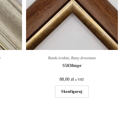
e
Ramki średnie
,
Ramy drewniane
S5038mpr
88,00
zł
z VAT
Skonfiguruj