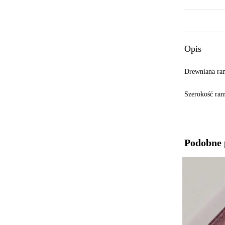
Opis
Drewniana ra
Szerokość r
Podobne 