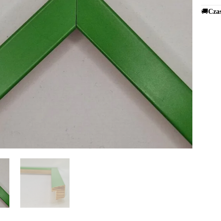
🚚
Czas