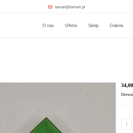
ramart@ramart.pl
O nas
Oferta
Sklep
Galeria
34,0
Drewni