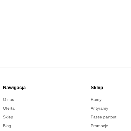
Masz pytania?
Skontaktuj się już teraz!
Nawigacja
Sklep
O nas
Ramy
Oferta
Antyramy
Sklep
Passe partout
Blog
Promocje