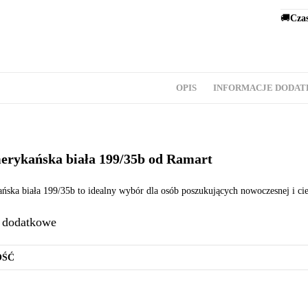
🚚
Czas
OPIS
INFORMACJE DODA
rykańska biała 199/35b od Ramart
ska biała 199/35b to idealny wybór dla osób poszukujących nowoczesnej i c
e dodatkowe
OŚĆ