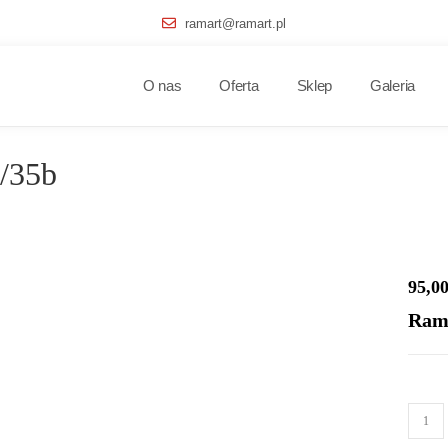
ramart@ramart.pl
O nas
Oferta
Sklep
Galeria
/35b
95,0
Rama