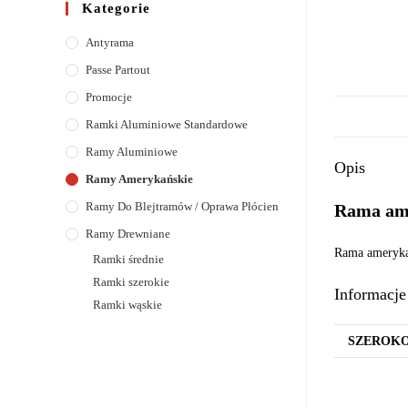
Kategorie
Antyrama
Passe Partout
Promocje
Ramki Aluminiowe Standardowe
Ramy Aluminiowe
Opis
Ramy Amerykańskie
Ramy Do Blejtramów / Oprawa Płócien
Rama ame
Ramy Drewniane
Rama amerykań
Ramki średnie
Ramki szerokie
Informacj
Ramki wąskie
SZEROK