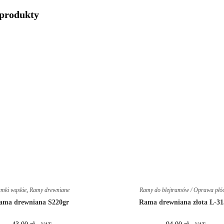
produkty
mki wąskie
,
Ramy drewniane
Ramy do blejtramów / Oprawa płó
ama drewniana S220gr
Rama drewniana złota L-3