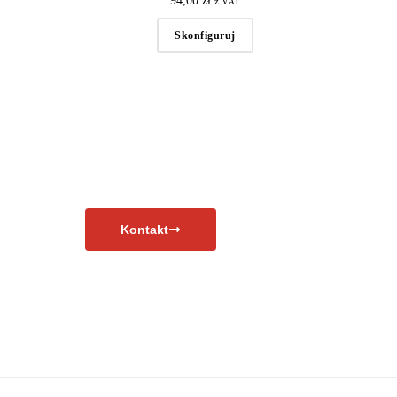
94,00
zł
z VAT
Skonfiguruj
Kontakt