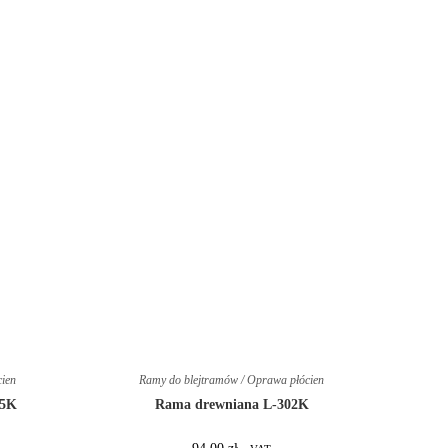
cien
Ramy do blejtramów / Oprawa płócien
15K
Rama drewniana L-302K