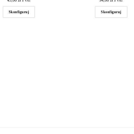
43,00
zł
94,00
zł
z VAT
z VAT
Skonfiguruj
Skonfiguruj