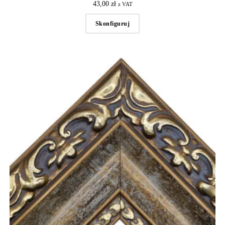
43,00
zł
z VAT
Skonfiguruj