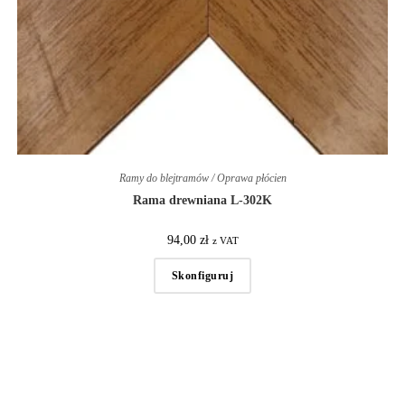
Ramy do blejtramów / Oprawa płócien
Rama drewniana L-302K
94,00
zł
z VAT
Skonfiguruj