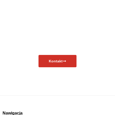
Masz pytania?
Skontaktuj się już teraz!
Kontakt
Nawigacja