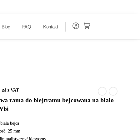
Blog
FAQ
Kontakt
0
zł
z VAT
wa rama do blejtramu bejcowana na biało
Wbi
biała bejca
ość: 25 mm
Minimalistyczny/ klasyczny