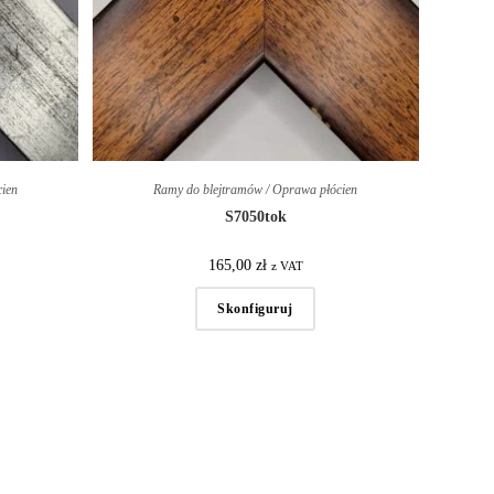
cien
Ramy do blejtramów / Oprawa płócien
S7050tok
165,00
zł
z VAT
Skonfiguruj