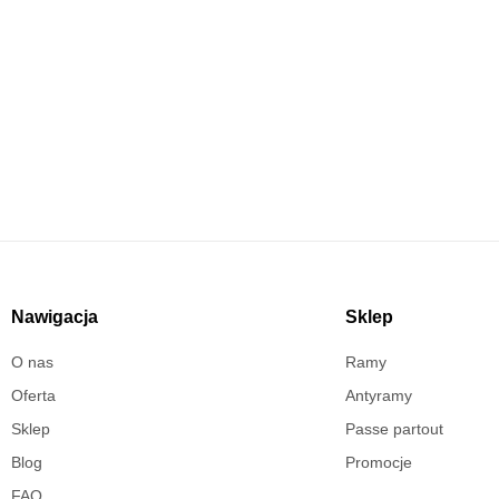
Masz pytania?
Skontaktuj się już teraz!
Nawigacja
Sklep
O nas
Ramy
Oferta
Antyramy
Sklep
Passe partout
Blog
Promocje
FAQ