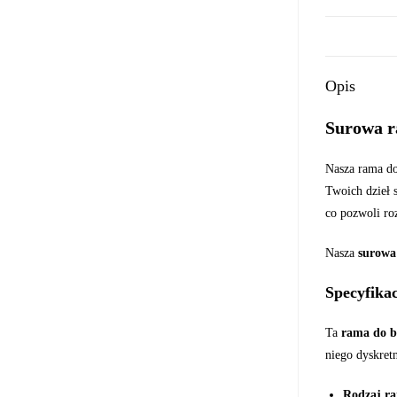
Opis
Surowa r
Nasza rama do
Twoich dzieł 
co pozwoli ro
Nasza
surowa
Specyfikac
Ta
rama do b
niego dyskretn
Rodzaj r