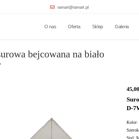
ramart@ramart.pl
O nas
Oferta
Sklep
Galeria
urowa bejcowana na biało
o
45,0
Suro
D-7
Kolor: 
Szerok
Styl: 