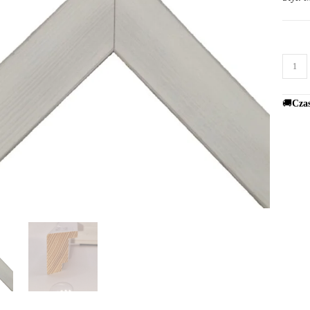
🚚
Czas