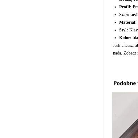
Profil:
Pro
Szerokość
Materiał:
Styl:
Klasy
Kolor:
bia
Jeśli chcesz, 
nada. Zobacz 
Podobne 