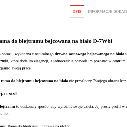
OPIS
INFORMACJE DODA
ama do blejtramu bejcowana na biało D-7Wbi
 obrazu, wykonana z naturalnego
drewna sosnowego bejcowanego na biało
t
sztuki, które doda im elegancji, a jednocześnie pozwoli im pozostać w centru
zjaśnić Twoją prace.
 rama do blejtramu bejcowana na biało
nie przytłoczy Twojego obrazu lecz
ja i styl
lejtramu
to doskonały sposób, aby wyróżnić swoje dzieła. Jej prosty profil w
e tło.
amy:
Rama do blejtramu / Oprawa na płótno