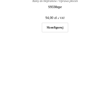
Ramy do blejtramów / Oprawa płócien
S9330zpr
94,00
zł
z VAT
Skonfiguruj