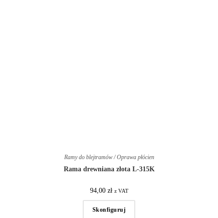
Ramy do blejtramów / Oprawa płócien
Rama drewniana złota L-315K
94,00
zł
z VAT
Skonfiguruj