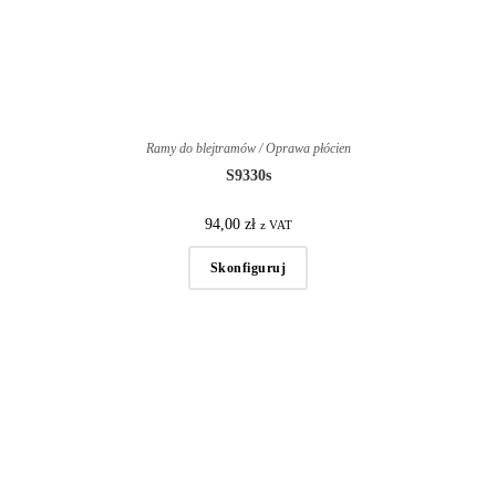
Ramy do blejtramów / Oprawa płócien
S9330s
94,00
zł
z VAT
Skonfiguruj