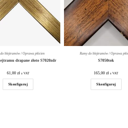
do blejtramów / Oprawa płócien
Ramy do blejtramów / Oprawa płó
ejtramu drapane złoto S7020zdr
S7050tok
61,00
zł
165,00
zł
z VAT
z VAT
Skonfiguruj
Skonfiguruj