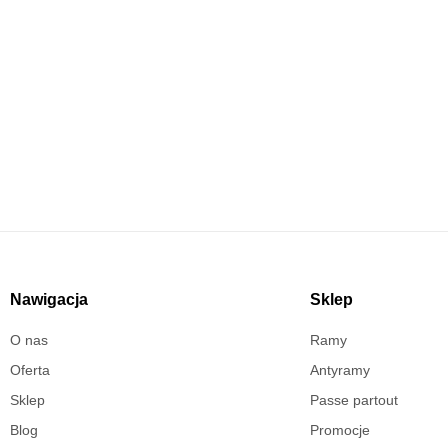
Masz pytania?
Skontaktuj się już teraz!
Nawigacja
Sklep
O nas
Ramy
Oferta
Antyramy
Sklep
Passe partout
Blog
Promocje