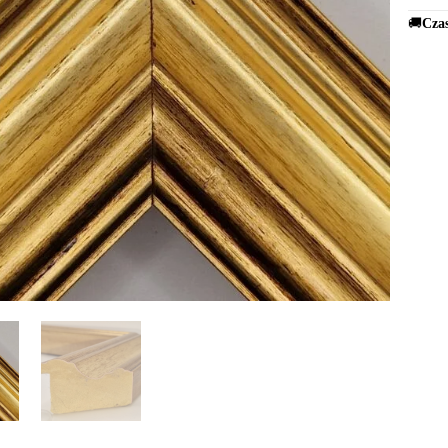
🚚
Czas