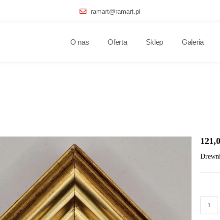
ramart@ramart.pl
O nas
Oferta
Sklep
Galeria
121,
Drewni