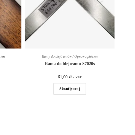
cien
Ramy do blejtramów / Oprawa płócien
Rama do blejtramu S7020s
61,00
zł
z VAT
Skonfiguruj