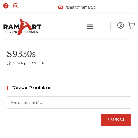
ramart@ramart.pl
S9330s
>
Sklep
>
S9330s
Nazwa Produktu
SZUKAJ