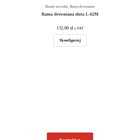
Ramki szerokie
,
Ramy drewniane
Rama drewniana złota L-62M
132,00
zł
z VAT
Skonfiguruj
Masz pytania?
Skontaktuj się już teraz!
Kontakt