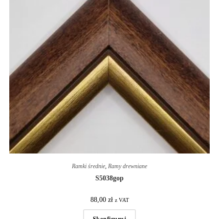
Ramki średnie
,
Ramy drewniane
S5038gop
88,00
zł
z VAT