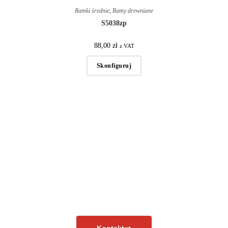
Ramki średnie
,
Ramy drewniane
S5038zp
88,00
zł
z VAT
Skonfiguruj
Masz pytania?
Skontaktuj się już teraz!
Kontakt