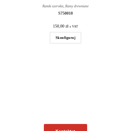
Ramki szerokie
,
Ramy drewniane
S750010
150,00
zł
z VAT
Skonfiguruj
Masz pytania?
Skontaktuj się już teraz!
Kontakt