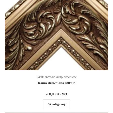
Ramki szerokie
,
Ramy drewniane
Rama drewniana s8099b
260,00
zł
z VAT
Skonfiguruj