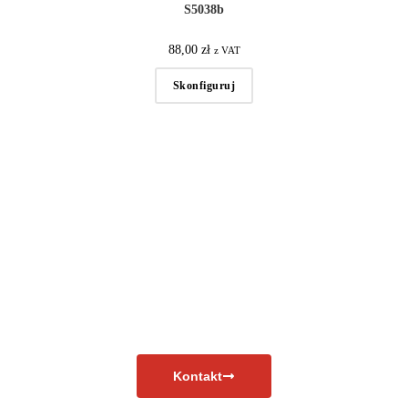
S5038b
88,00
zł
z VAT
Skonfiguruj
Masz pytania?
Skontaktuj się już teraz!
Kontakt