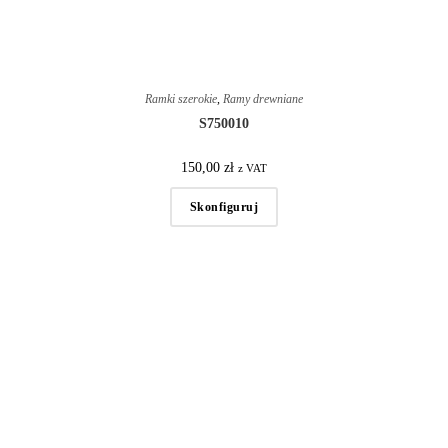
Ramki szerokie
,
Ramy drewniane
S750010
150,00
zł
z VAT
Skonfiguruj
Masz pytania?