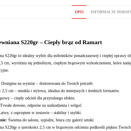
OPIS
INFORMACJE DODA
wniana S220gr – Ciepły brąz od Ramart
a S220gr to idealny wybór dla miłośników ponadczasowej i ciepłej oprawy ob
2,5 cm, wyróżnia się jednolitym, ciepłym brązowym wykończeniem, które nadaje j
cyjne.
Dostępna na wymiar – dostosowana do Twoich potrzeb.
:
2,5 cm – smukła i stylowa, idealna do mniejszych i średnich formatów.
zowy – ciepły odcień dla przytulnego efektu.
Trwałe drewno, odporne na uszkodzenia i wilgoć.
atwy, z osprzętem w zestawie – stabilny i szybki.
nie:
Świetna do salonu, sypialni, biura czy galerii sztuki.
a S220gr o szerokości 2,5 cm w brązowym odcieniu podkreśli piękno Twoich d