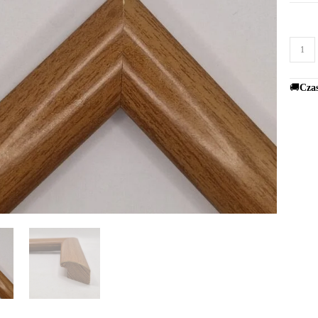
🚚
Czas