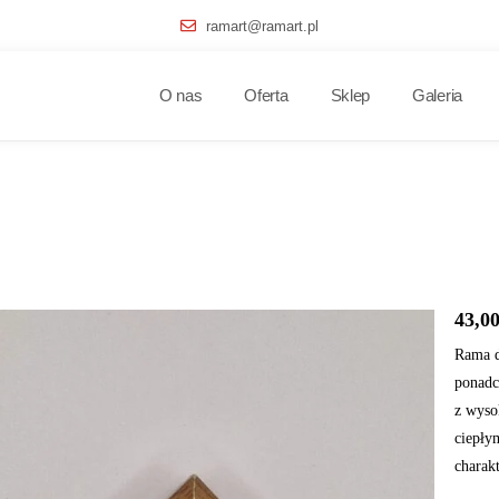
ramart@ramart.pl
O nas
Oferta
Sklep
Galeria
43,0
Rama d
ponadc
z wyso
ciepły
charakt