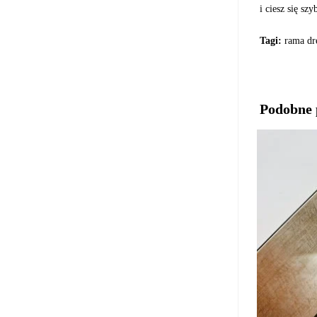
i ciesz się s
Tagi:
rama dre
Podobne 