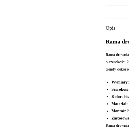
Opis
Rama dre
Rama drewnian
o szerokości 
trendy dekora
Wymiary:
Szerokość
Kolor:
Brą
Materiał:
Montaż:
Ł
Zastosowa
Rama drewnian