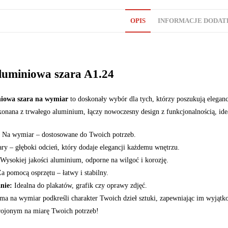
OPIS
INFORMACJE DODA
uminiowa szara A1.24
iowa szara na wymiar
to doskonały wybór dla tych, którzy poszukują eleganc
onana z trwałego aluminium, łączy nowoczesny design z funkcjonalnością, idea
Na wymiar – dostosowane do Twoich potrzeb.
ry – głęboki odcień, który dodaje elegancji każdemu wnętrzu.
Wysokiej jakości aluminium, odporne na wilgoć i korozję.
a pomocą osprzętu – łatwy i stabilny.
nie:
Idealna do plakatów, grafik czy oprawy zdjęć.
ama na wymiar podkreśli charakter Twoich dzieł sztuki, zapewniając im wyjąt
rojonym na miarę Twoich potrzeb!