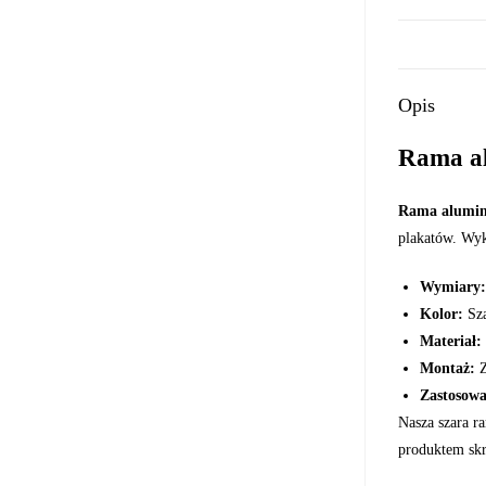
Opis
Rama al
Rama alumin
plakatów. Wyk
Wymiary:
Kolor:
Sza
Materiał:
Montaż:
Z
Zastosowa
Nasza szara r
produktem sk