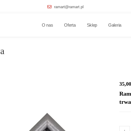
ramart@ramart.pl
O nas
Oferta
Sklep
Galeria
ra
35,0
Rama
trwa