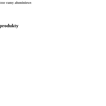
 inne
ramy aluminiowe
.
produkty