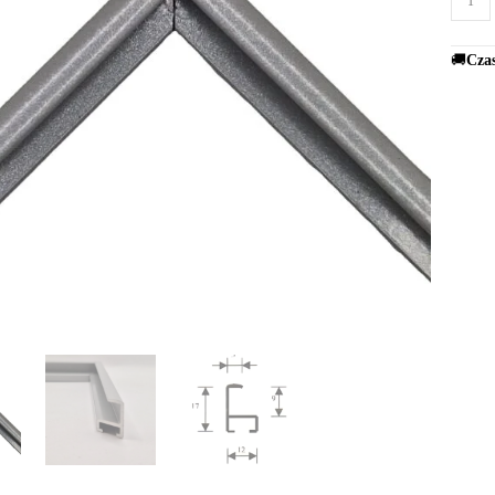
🚚
Czas