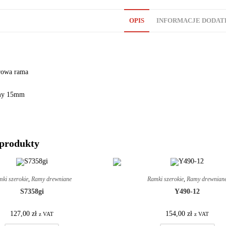
OPIS
INFORMACJE DODA
rowa rama
amy 15mm
produkty
ki szerokie
,
Ramy drewniane
Ramki szerokie
,
Ramy drewnian
S7358gi
Y490-12
127,00
zł
154,00
zł
z VAT
z VAT