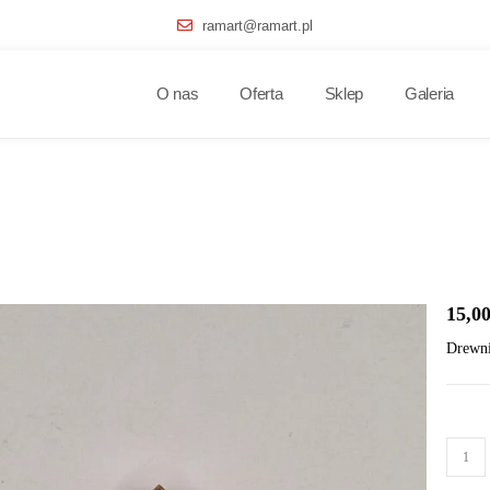
ramart@ramart.pl
O nas
Oferta
Sklep
Galeria
15,0
Drewni