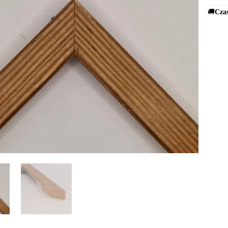
🚚
Czas