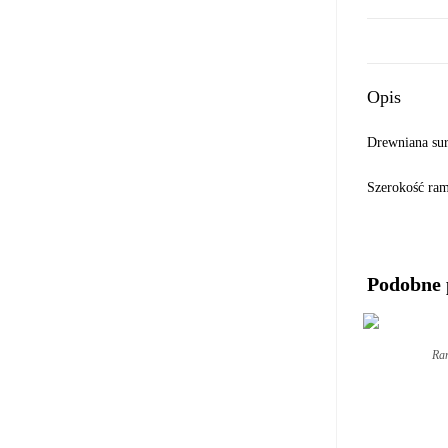
Opis
Drewniana su
Szerokość r
Podobne 
Ram