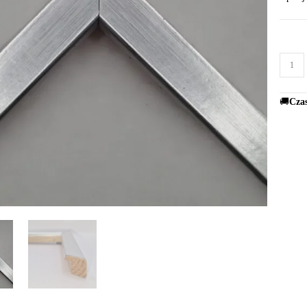
🚚
Czas