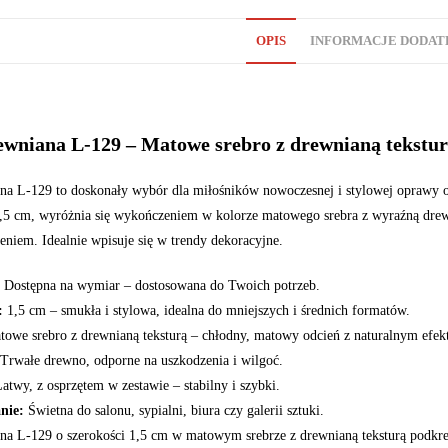
OPIS
INFORMACJE DODA
wniana L-129 – Matowe srebro z drewnianą tekstu
a L-129 to doskonały wybór dla miłośników nowoczesnej i stylowej oprawy o
1,5 cm, wyróżnia się wykończeniem w kolorze matowego srebra z wyraźną drewni
eniem. Idealnie wpisuje się w trendy dekoracyjne.
Dostępna na wymiar – dostosowana do Twoich potrzeb.
:
1,5 cm – smukła i stylowa, idealna do mniejszych i średnich formatów.
owe srebro z drewnianą teksturą – chłodny, matowy odcień z naturalnym efek
Trwałe drewno, odporne na uszkodzenia i wilgoć.
atwy, z osprzętem w zestawie – stabilny i szybki.
nie:
Świetna do salonu, sypialni, biura czy galerii sztuki.
a L-129 o szerokości 1,5 cm w matowym srebrze z drewnianą teksturą podkreśli