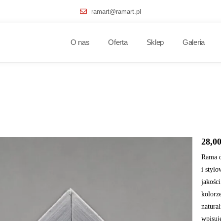
ramart@ramart.pl
O nas
Oferta
Sklep
Galeria
28,0
Rama d
i styl
jakośc
kolorz
natura
wpisuj