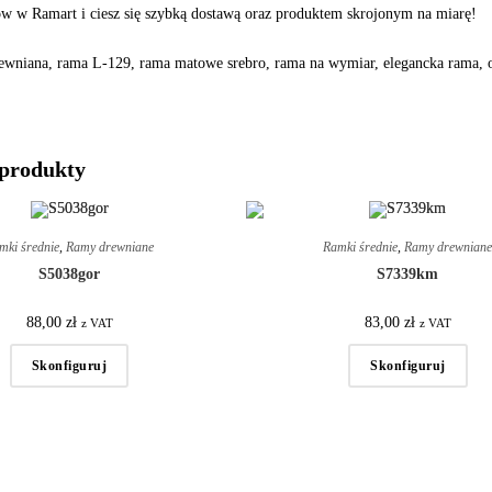
 w Ramart i ciesz się szybką dostawą oraz produktem skrojonym na miarę!
wniana, rama L-129, rama matowe srebro, rama na wymiar, elegancka rama, 
produkty
mki średnie
,
Ramy drewniane
Ramki średnie
,
Ramy drewnian
S5038gor
S7339km
88,00
zł
83,00
zł
z VAT
z VAT
Skonfiguruj
Skonfiguruj