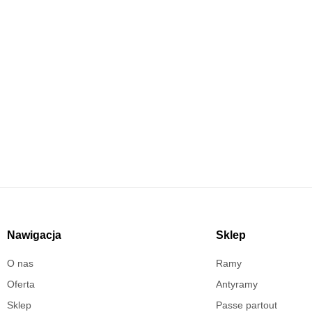
Masz pytania?
Skontaktuj się już teraz!
Nawigacja
Sklep
O nas
Ramy
Oferta
Antyramy
Sklep
Passe partout