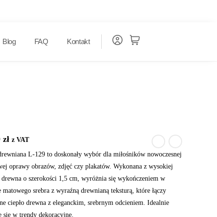
Blog
FAQ
Kontakt
0
zł
z VAT
rewniana L-129 to doskonały wybór dla miłośników nowoczesnej
owej oprawy obrazów, zdjęć czy plakatów. Wykonana z wysokiej
i drewna o szerokości 1,5 cm, wyróżnia się wykończeniem w
e matowego srebra z wyraźną drewnianą teksturą, które łączy
lne ciepło drewna z eleganckim, srebrnym odcieniem. Idealnie
e się w trendy dekoracyjne.