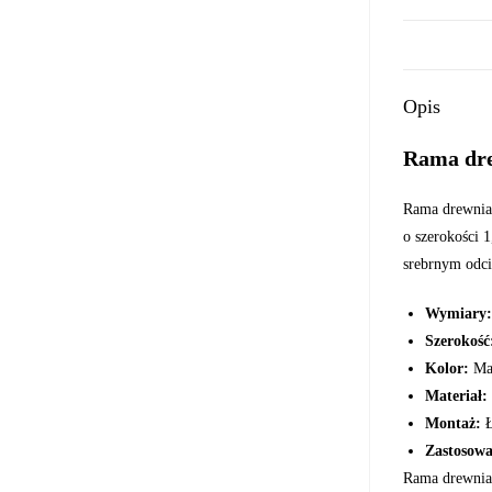
Opis
Rama dre
Rama drewnian
o szerokości 
srebrnym odci
Wymiary:
Szerokość
Kolor:
Mat
Materiał:
Montaż:
Ł
Zastosowa
Rama drewnian