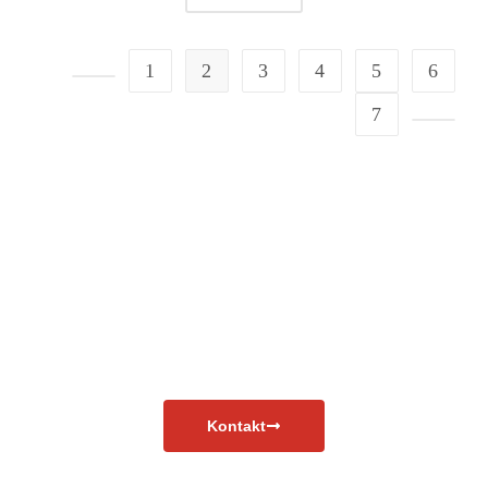
1
2
3
4
5
6
7
Masz pytania?
Skontaktuj się już teraz!
Kontakt