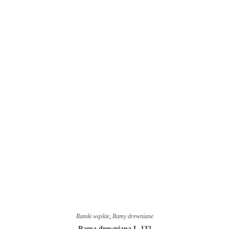
Ramki wąskie
,
Ramy drewniane
Rama drewniana L-132